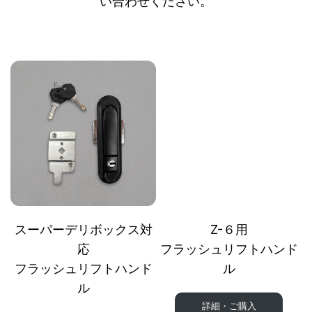
い合わせください。
ス
Z
吊
Z
ビ
ス
Z
ー
-
り
-
ッ
ー
-
パ
1
下
６
ク
パ
1
ー
／
げ
用
デ
ー
／
デ
Z
式
フ
リ
デ
Z
リ
-
デ
ラ
ボ
リ
-
ボ
4
リ
ッ
ッ
ボ
4
スーパーデリボックス対
Z-６用
ッ
用
ボ
シ
ク
ッ
用
応
フラッシュリフトハンド
ク
キ
ッ
ュ
ス
ク
キ
フラッシュリフトハンド
ル
ス
ー
ク
リ
Z
ス
ー
ル
対
セ
ス
フ
-
対
セ
詳細・ご購入