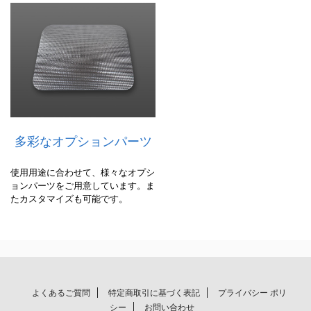
ク
ー
上
開
ツ
き
フ
タ
タ
使
イ
は
用
プ
鍵
用
。
に
途
大
よ
に
き
る
合
な
セ
多彩なオプションパーツ
わ
開
ン
せ
口
タ
て
部
使用用途に合わせて、様々なオプシ
ー
、
は
ョンパーツをご用意しています。ま
ロ
様
、
たカスタマイズも可能です。
ッ
々
収
ク
な
納
機
オ
し
能
プ
た
を
シ
商
採
ョ
品
用
ン
の
。
よくあるご質問
特定商取引に基づく表記
プライバシー ポリ
パ
出
セ
シー
お問い合わせ