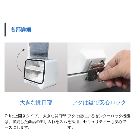
各部詳細
大
フ
多
き
タ
彩
な
は
な
開
鍵
オ
口
で
プ
大きな開口部
フタは鍵で安心ロック
部
安
シ
心
ョ
Z-1は上開きタイプ。 大きな開口部
フタは鍵によるセンターロック機能
Z
ロ
ン
は、収納した商品の出し入れをスム
を採用。セキュリティーも安心で
-
ーズにします。
す。
1
ッ
パ
は