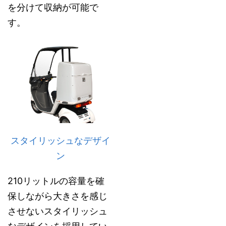
を分けて収納が可能で
ッ
イ
す。
グ
フ
ン
デ
タ
リ
は
2
ボ
鍵
1
ッ
に
0
ク
よ
リ
ス
る
ッ
の
セ
ト
スタイリッシュなデザイ
最
ン
ル
ン
大
タ
の
の
ー
容
210リットルの容量を確
特
ロ
量
保しながら大きさを感じ
徴
ッ
を
させないスタイリッシュ
で
ク
確