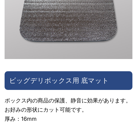
商
心
ス
品
で
タ
を
す
イ
分
。
リ
け
ッ
て
シ
収
ュ
納
な
ビッグデリボックス用 底マット
が
デ
可
ザ
能
イ
ボックス内の商品の保護、静音に効果があります。
で
ン
お好みの形状にカット可能です。
す
を
厚み：16mm
。
採
用