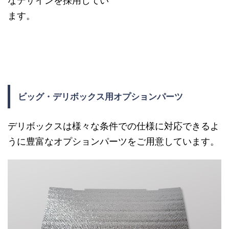
なデザインを採用してい
あ
機
保
ます。
る
能
し
上
を
な
下
採
が
分
用
ら
割
。
大
ビッグ・デリボックス用オプションパーツ
開
セ
き
閉
キ
さ
デリボックスは様々な条件での仕様に対応できるよ
に
ュ
を
うに豊富なオプションパーツをご用意しています。
よ
リ
感
り
テ
じ
、
ィ
さ
異
ー
せ
な
も
な
る
安
い