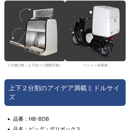
フタ開口時（上下別々に開閉可能）
ベンリィ装着例
上下２分割のアイデア満載ミドルサイ
ズ
品番：HB-BDB
品名：ビッグ・デリボックス