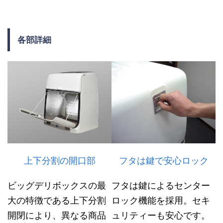
各部詳細
上
フ
ス
下
タ
タ
分
は
イ
割
鍵
リ
の
で
ッ
上下分割の開口部
フタは鍵で安心ロック
開
安
シ
口
心
ュ
ビッグデリボックスの最
フタは鍵によるセンター
部
ロ
な
大の特徴である上下分割
ロック機能を採用。セキ
ッ
デ
開閉により、異なる商品
ュリティーも安心です。
ビ
ク
ザ