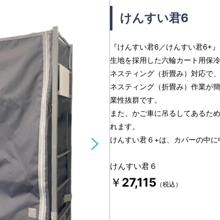
けんすい君6
『けんすい君6／けんすい君6+
生地を採用した六輪カート用保
ネスティング（折畳み）対応で、
ネスティング（折畳み）作業が
業性抜群です。
また、かご車に吊るしてあるた
れます。
けんすい君６+は、カバーの中に
けんすい君６
￥
27,115
（税込）