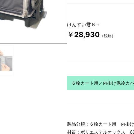
けんすい君６＋
￥
28,930
（税込）
６輪カート用／内掛け保冷カ
製品分類：６輪カート用 内掛
材質：ポリエステルオックス 60