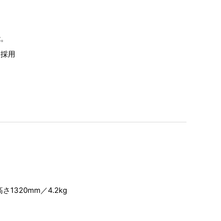
能。
を採用
さ1320mm／4.2kg