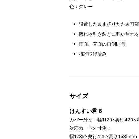
色：グレー
設置したまま折りたたみ可
擦れや引き裂きに強い生地
正面、背面の両側開閉
特許取得済み
サイズ
けんすい君６
カバー外寸：幅1120×奥行420×高
対応カート外寸例：
幅1285×奥行425×高さ1585mm